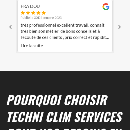
FRA DOU
kr
Publié le 30 Décembre 2023
Pub
s
très professionnel excellent travail, connaît
J a
très bien son métier ,de bons conseils et à
un
et
l'écoute de ces clients , prix correct et rapidité
deman
ons
d'exécution ...pompe à chaleur air air.
ac
Lire la suite...
Lir
ge
 et
de
cha
ur.
co
mo
incap
des h
et cec
POURQUOI CHOISIR
si 
de
TECHNI CLIM SERVICES
qu
att